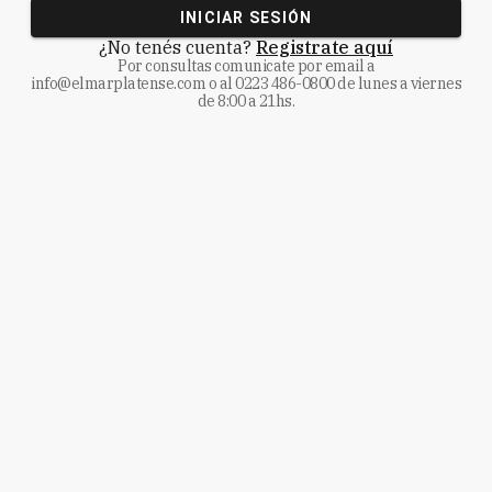
INICIAR SESIÓN
¿No tenés cuenta?
Registrate aquí
Por consultas comunicate
por email a
info@elmarplatense.com
o al
0223 486-0800
de lunes a viernes
de 8:00 a 21hs.