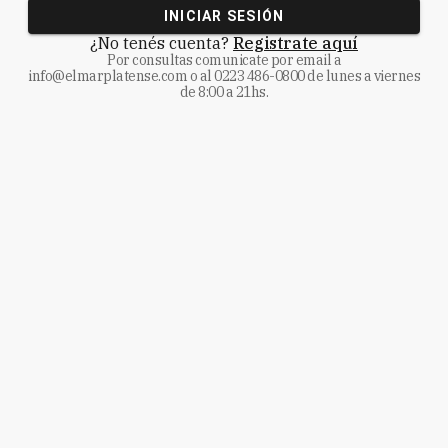
INICIAR SESIÓN
¿No tenés cuenta?
Registrate aquí
Por consultas comunicate
por email a
info@elmarplatense.com
o al
0223 486-0800
de lunes a viernes
de 8:00 a 21hs.