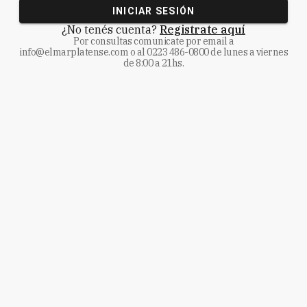
INICIAR SESIÓN
¿No tenés cuenta?
Registrate aquí
Por consultas comunicate
por email a
info@elmarplatense.com
o al
0223 486-0800
de lunes a viernes
de 8:00 a 21hs.