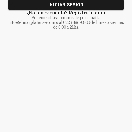
INICIAR SESIÓN
¿No tenés cuenta?
Registrate aquí
Por consultas comunicate
por email a
info@elmarplatense.com
o al
0223 486-0800
de lunes a viernes
de 8:00 a 21hs.