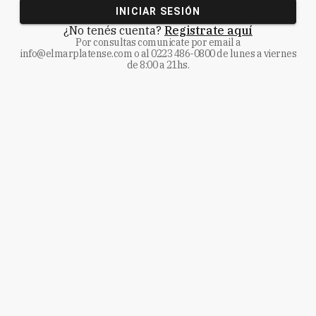
INICIAR SESIÓN
¿No tenés cuenta?
Registrate aquí
Por consultas comunicate
por email a
info@elmarplatense.com
o al
0223 486-0800
de lunes a viernes
de 8:00 a 21hs.