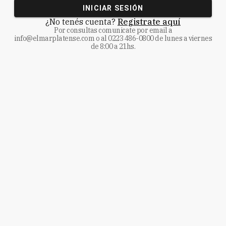
INICIAR SESIÓN
¿No tenés cuenta?
Registrate aquí
Por consultas comunicate
por email a
info@elmarplatense.com
o al
0223 486-0800
de lunes a viernes
de 8:00 a 21hs.