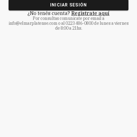
INICIAR SESIÓN
¿No tenés cuenta?
Registrate aquí
Por consultas comunicate
por email a
info@elmarplatense.com
o al
0223 486-0800
de lunes a viernes
de 8:00 a 21hs.