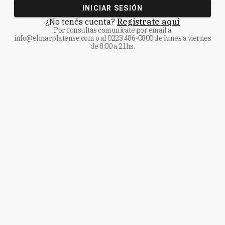
INICIAR SESIÓN
¿No tenés cuenta?
Registrate aquí
Por consultas comunicate
por email a
info@elmarplatense.com
o al
0223 486-0800
de lunes a viernes
de 8:00 a 21hs.