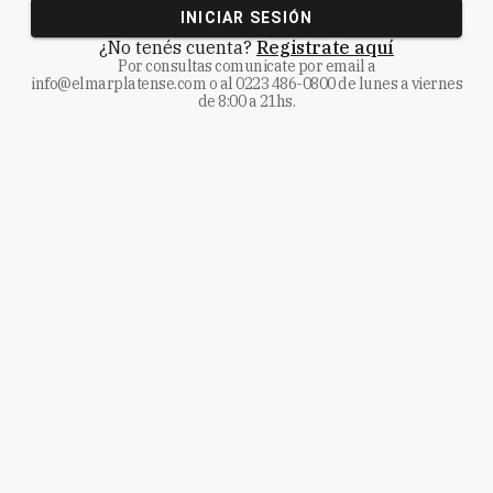
INICIAR SESIÓN
¿No tenés cuenta?
Registrate aquí
Por consultas comunicate
por email a
info@elmarplatense.com
o al
0223 486-0800
de lunes a viernes
de 8:00 a 21hs.