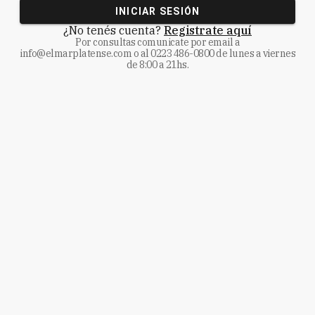
INICIAR SESIÓN
¿No tenés cuenta?
Registrate aquí
Por consultas comunicate
por email a
info@elmarplatense.com
o al
0223 486-0800
de lunes a viernes
de 8:00 a 21hs.