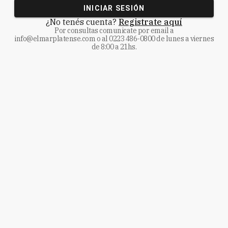
INICIAR SESIÓN
¿No tenés cuenta?
Registrate aquí
Por consultas comunicate
por email a
info@elmarplatense.com
o al
0223 486-0800
de lunes a viernes
de 8:00 a 21hs.