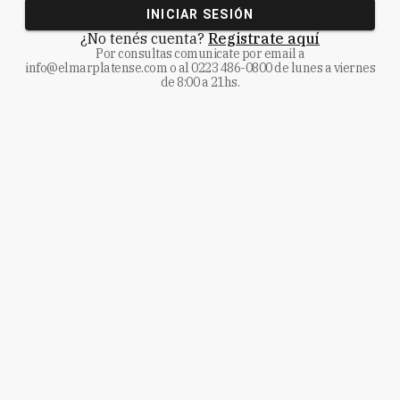
INICIAR SESIÓN
¿No tenés cuenta?
Registrate aquí
Por consultas comunicate
por email a
info@elmarplatense.com
o al
0223 486-0800
de lunes a viernes
de 8:00 a 21hs.