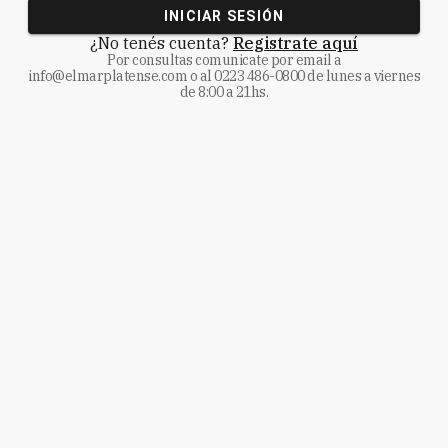
INICIAR SESIÓN
¿No tenés cuenta?
Registrate aquí
Por consultas comunicate
por email a
info@elmarplatense.com
o al
0223 486-0800
de lunes a viernes
de 8:00 a 21hs.