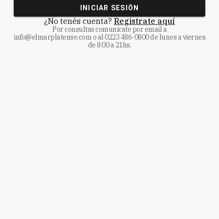
INICIAR SESIÓN
¿No tenés cuenta?
Registrate aquí
Por consultas comunicate
por email a
info@elmarplatense.com
o al
0223 486-0800
de lunes a viernes
de 8:00 a 21hs.