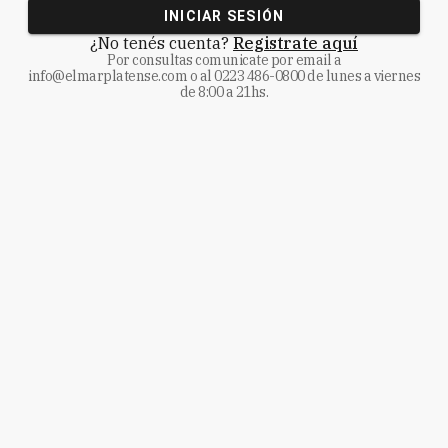
INICIAR SESIÓN
¿No tenés cuenta?
Registrate aquí
Por consultas comunicate
por email a
info@elmarplatense.com
o al
0223 486-0800
de lunes a viernes
de 8:00 a 21hs.