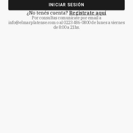
INICIAR SESIÓN
¿No tenés cuenta?
Registrate aquí
Por consultas comunicate
por email a
info@elmarplatense.com
o al
0223 486-0800
de lunes a viernes
de 8:00 a 21hs.