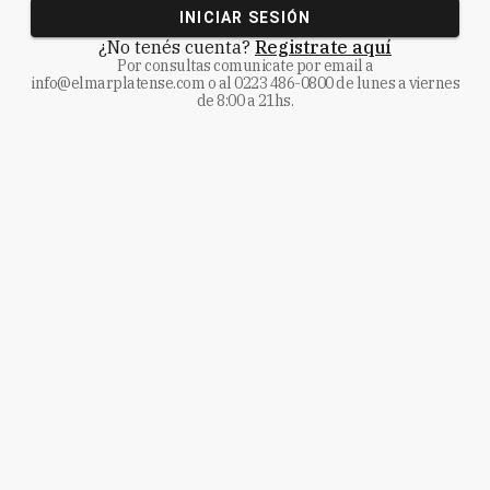
INICIAR SESIÓN
¿No tenés cuenta?
Registrate aquí
Por consultas comunicate
por email a
info@elmarplatense.com
o al
0223 486-0800
de lunes a viernes
de 8:00 a 21hs.