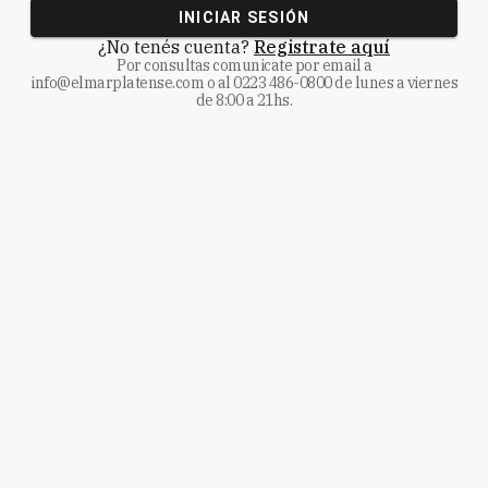
INICIAR SESIÓN
¿No tenés cuenta?
Registrate aquí
Por consultas comunicate
por email a
info@elmarplatense.com
o al
0223 486-0800
de lunes a viernes
de 8:00 a 21hs.