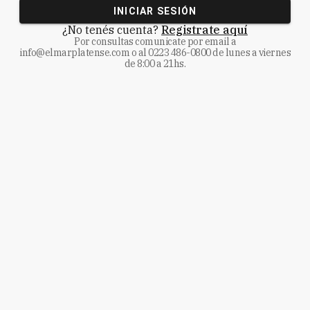
INICIAR SESIÓN
¿No tenés cuenta?
Registrate aquí
Por consultas comunicate
por email a
info@elmarplatense.com
o al
0223 486-0800
de lunes a viernes
de 8:00 a 21hs.