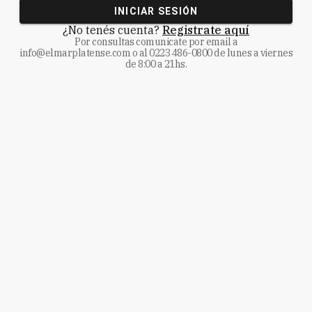
INICIAR SESIÓN
¿No tenés cuenta?
Registrate aquí
Por consultas comunicate
por email a
info@elmarplatense.com
o al
0223 486-0800
de lunes a viernes
de 8:00 a 21hs.