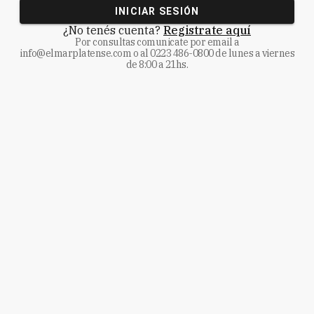
INICIAR SESIÓN
¿No tenés cuenta?
Registrate aquí
Por consultas comunicate
por email a
info@elmarplatense.com
o al
0223 486-0800
de lunes a viernes
de 8:00 a 21hs.