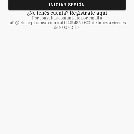
INICIAR SESIÓN
¿No tenés cuenta?
Registrate aquí
Por consultas comunicate
por email a
info@elmarplatense.com
o al
0223 486-0800
de lunes a viernes
de 8:00 a 21hs.