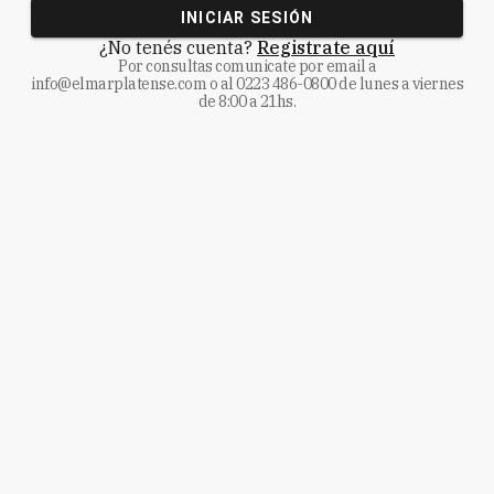
INICIAR SESIÓN
¿No tenés cuenta?
Registrate aquí
Por consultas comunicate
por email a
info@elmarplatense.com
o al
0223 486-0800
de lunes a viernes
de 8:00 a 21hs.