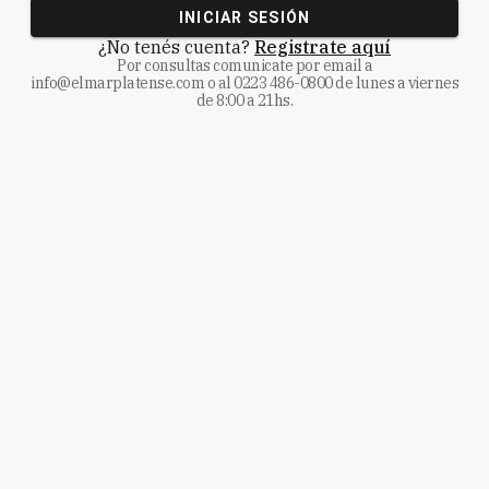
INICIAR SESIÓN
¿No tenés cuenta?
Registrate aquí
Por consultas comunicate
por email a
info@elmarplatense.com
o al
0223 486-0800
de lunes a viernes
de 8:00 a 21hs.