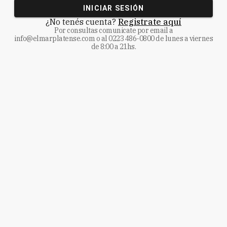
INICIAR SESIÓN
¿No tenés cuenta?
Registrate aquí
Por consultas comunicate
por email a
info@elmarplatense.com
o al
0223 486-0800
de lunes a viernes
de 8:00 a 21hs.