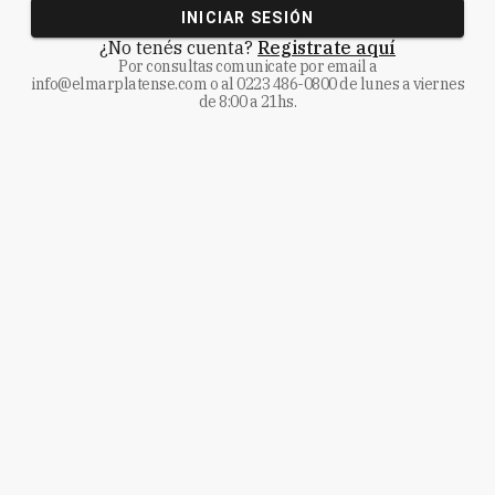
INICIAR SESIÓN
¿No tenés cuenta?
Registrate aquí
Por consultas comunicate
por email a
info@elmarplatense.com
o al
0223 486-0800
de lunes a viernes
de 8:00 a 21hs.