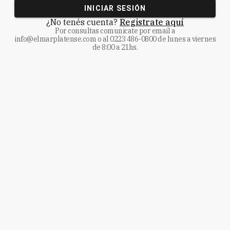
INICIAR SESIÓN
¿No tenés cuenta?
Registrate aquí
Por consultas comunicate
por email a
info@elmarplatense.com
o al
0223 486-0800
de lunes a viernes
de 8:00 a 21hs.