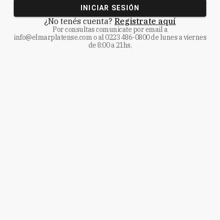
INICIAR SESIÓN
¿No tenés cuenta?
Registrate aquí
Por consultas comunicate
por email a
info@elmarplatense.com
o al
0223 486-0800
de lunes a viernes
de 8:00 a 21hs.