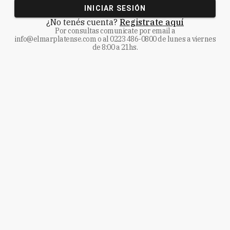
INICIAR SESIÓN
¿No tenés cuenta?
Registrate aquí
Por consultas comunicate
por email a
info@elmarplatense.com
o al
0223 486-0800
de lunes a viernes
de 8:00 a 21hs.