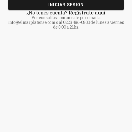
INICIAR SESIÓN
¿No tenés cuenta?
Registrate aquí
Por consultas comunicate
por email a
info@elmarplatense.com
o al
0223 486-0800
de lunes a viernes
de 8:00 a 21hs.