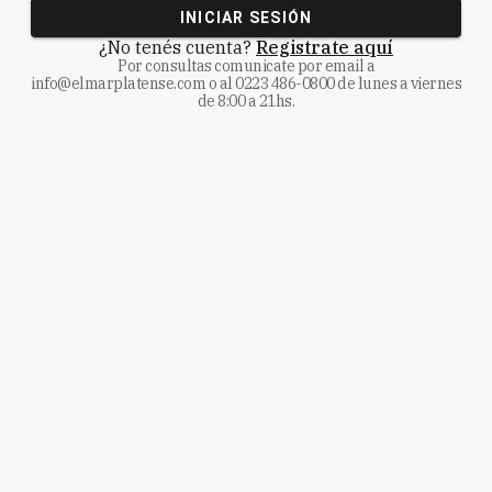
INICIAR SESIÓN
¿No tenés cuenta?
Registrate aquí
Por consultas comunicate
por email a
info@elmarplatense.com
o al
0223 486-0800
de lunes a viernes
de 8:00 a 21hs.