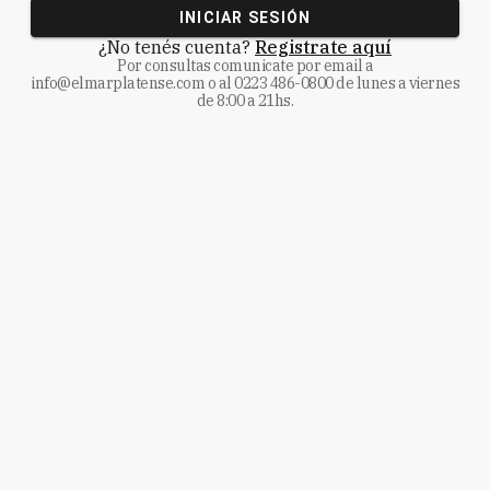
INICIAR SESIÓN
¿No tenés cuenta?
Registrate aquí
Por consultas comunicate
por email a
info@elmarplatense.com
o al
0223 486-0800
de lunes a viernes
de 8:00 a 21hs.