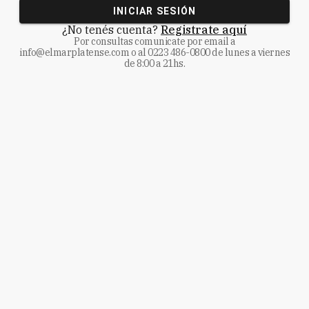
INICIAR SESIÓN
¿No tenés cuenta?
Registrate aquí
Por consultas comunicate
por email a
info@elmarplatense.com
o al
0223 486-0800
de lunes a viernes
de 8:00 a 21hs.