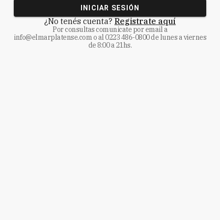
INICIAR SESIÓN
¿No tenés cuenta?
Registrate aquí
Por consultas comunicate
por email a
info@elmarplatense.com
o al
0223 486-0800
de lunes a viernes
de 8:00 a 21hs.