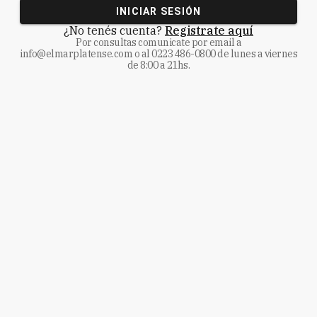
INICIAR SESIÓN
¿No tenés cuenta?
Registrate aquí
Por consultas comunicate
por email a
info@elmarplatense.com
o al
0223 486-0800
de lunes a viernes
de 8:00 a 21hs.