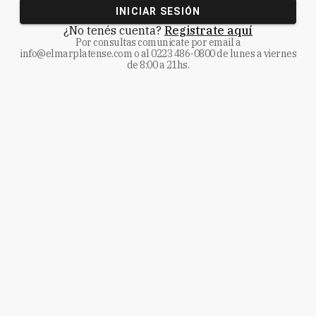
INICIAR SESIÓN
¿No tenés cuenta?
Registrate aquí
Por consultas comunicate
por email a
info@elmarplatense.com
o al
0223 486-0800
de lunes a viernes
de 8:00 a 21hs.