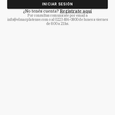
INICIAR SESIÓN
¿No tenés cuenta?
Registrate aquí
Por consultas comunicate
por email a
info@elmarplatense.com
o al
0223 486-0800
de lunes a viernes
de 8:00 a 21hs.