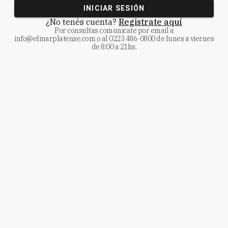
INICIAR SESIÓN
¿No tenés cuenta?
Registrate aquí
Por consultas comunicate
por email a
info@elmarplatense.com
o al
0223 486-0800
de lunes a viernes
de 8:00 a 21hs.