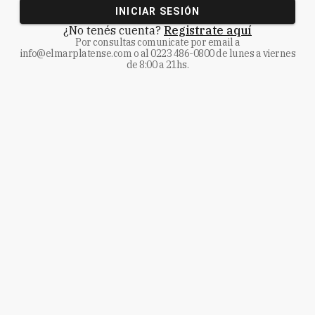
INICIAR SESIÓN
¿No tenés cuenta?
Registrate aquí
Por consultas comunicate
por email a
info@elmarplatense.com
o al
0223 486-0800
de lunes a viernes
de 8:00 a 21hs.