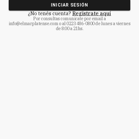
INICIAR SESIÓN
¿No tenés cuenta?
Registrate aquí
Por consultas comunicate
por email a
info@elmarplatense.com
o al
0223 486-0800
de lunes a viernes
de 8:00 a 21hs.