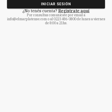
INICIAR SESIÓN
¿No tenés cuenta?
Registrate aquí
Por consultas comunicate
por email a
info@elmarplatense.com
o al
0223 486-0800
de lunes a viernes
de 8:00 a 21hs.