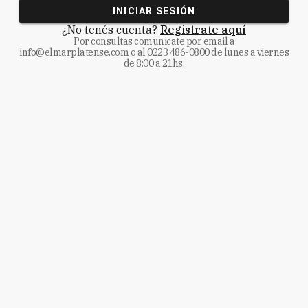
INICIAR SESIÓN
¿No tenés cuenta?
Registrate aquí
Por consultas comunicate
por email a
info@elmarplatense.com
o al
0223 486-0800
de lunes a viernes
de 8:00 a 21hs.