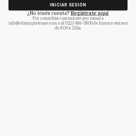
INICIAR SESIÓN
¿No tenés cuenta?
Registrate aquí
Por consultas comunicate
por email a
info@elmarplatense.com
o al
0223 486-0800
de lunes a viernes
de 8:00 a 21hs.