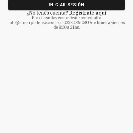
INICIAR SESIÓN
¿No tenés cuenta?
Registrate aquí
Por consultas comunicate
por email a
info@elmarplatense.com
o al
0223 486-0800
de lunes a viernes
de 8:00 a 21hs.