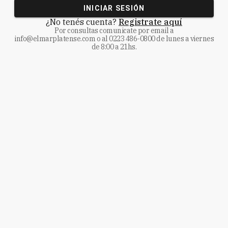
INICIAR SESIÓN
¿No tenés cuenta?
Registrate aquí
Por consultas comunicate
por email a
info@elmarplatense.com
o al
0223 486-0800
de lunes a viernes
de 8:00 a 21hs.