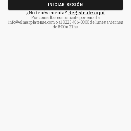
INICIAR SESIÓN
¿No tenés cuenta?
Registrate aquí
Por consultas comunicate
por email a
info@elmarplatense.com
o al
0223 486-0800
de lunes a viernes
de 8:00 a 21hs.