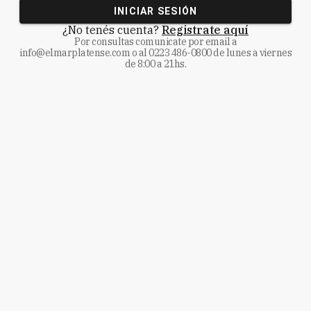
INICIAR SESIÓN
¿No tenés cuenta?
Registrate aquí
Por consultas comunicate
por email a
info@elmarplatense.com
o al
0223 486-0800
de lunes a viernes
de 8:00 a 21hs.