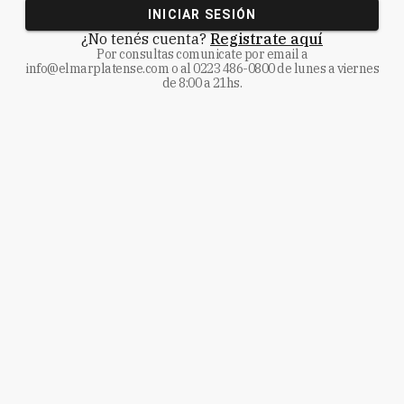
INICIAR SESIÓN
¿No tenés cuenta?
Registrate aquí
Por consultas comunicate
por email a
info@elmarplatense.com
o al
0223 486-0800
de lunes a viernes
de 8:00 a 21hs.