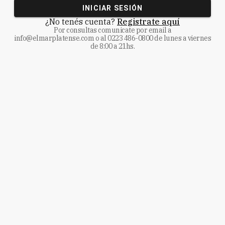
INICIAR SESIÓN
¿No tenés cuenta?
Registrate aquí
Por consultas comunicate
por email a
info@elmarplatense.com
o al
0223 486-0800
de lunes a viernes
de 8:00 a 21hs.