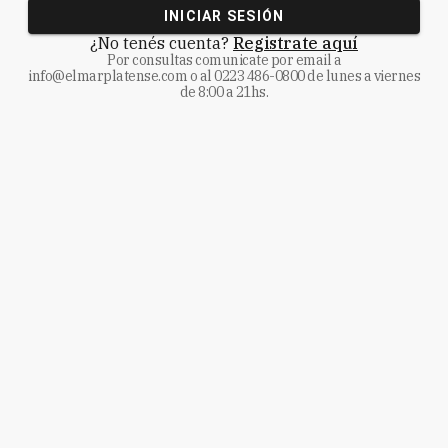
INICIAR SESIÓN
¿No tenés cuenta?
Registrate aquí
Por consultas comunicate
por email a
info@elmarplatense.com
o al
0223 486-0800
de lunes a viernes
de 8:00 a 21hs.